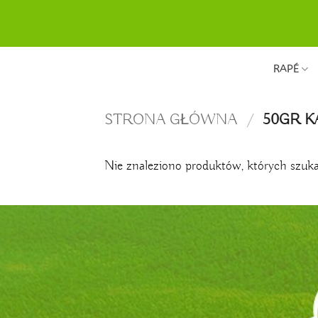
Przewiń
do
zawartości
RAPÉ
STRONA GŁÓWNA
/
50GR K
Nie znaleziono produktów, których szuka