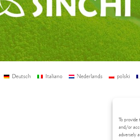
Deutsch
Italiano
Nederlands
polski
To provide 
and/or acc
adversely a