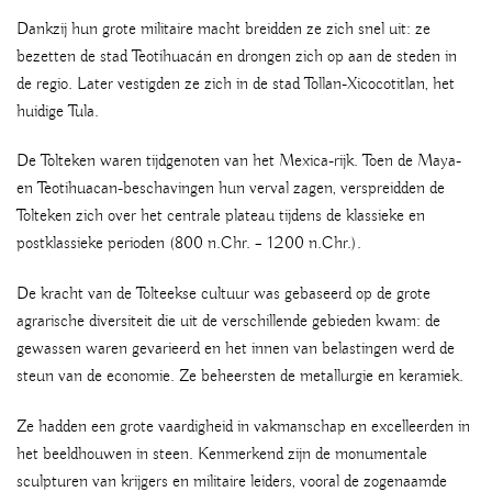
Dankzij hun grote militaire macht breidden ze zich snel uit: ze
bezetten de stad Teotihuacán en drongen zich op aan de steden in
de regio. Later vestigden ze zich in de stad Tollan-Xicocotitlan, het
huidige Tula.
De Tolteken waren tijdgenoten van het Mexica-rijk. Toen de Maya-
en Teotihuacan-beschavingen hun verval zagen, verspreidden de
Tolteken zich over het centrale plateau tijdens de klassieke en
postklassieke perioden (800 n.Chr. – 1200 n.Chr.).
De kracht van de Tolteekse cultuur was gebaseerd op de grote
agrarische diversiteit die uit de verschillende gebieden kwam: de
gewassen waren gevarieerd en het innen van belastingen werd de
steun van de economie. Ze beheersten de metallurgie en keramiek.
Ze hadden een grote vaardigheid in vakmanschap en excelleerden in
het beeldhouwen in steen. Kenmerkend zijn de monumentale
sculpturen van krijgers en militaire leiders, vooral de zogenaamde