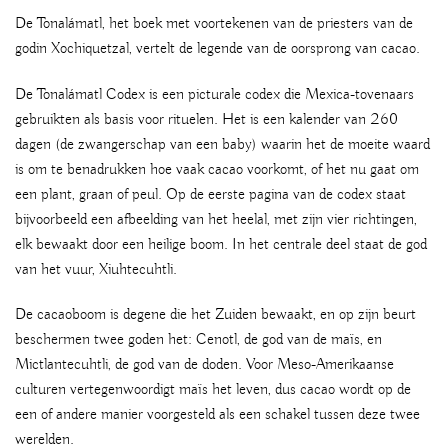
De Tonalámatl, het boek met voortekenen van de priesters van de
godin Xochiquetzal, vertelt de legende van de oorsprong van cacao.
De Tonalámatl Codex is een picturale codex die Mexica-tovenaars
gebruikten als basis voor rituelen. Het is een kalender van 260
dagen (de zwangerschap van een baby) waarin het de moeite waard
is om te benadrukken hoe vaak cacao voorkomt, of het nu gaat om
een ​​plant, graan of peul. Op de eerste pagina van de codex staat
bijvoorbeeld een afbeelding van het heelal, met zijn vier richtingen,
elk bewaakt door een heilige boom. In het centrale deel staat de god
van het vuur, Xiuhtecuhtli.
De cacaoboom is degene die het Zuiden bewaakt, en op zijn beurt
beschermen twee goden het: Cenotl, de god van de maïs, en
Mictlantecuhtli, de god van de doden. Voor Meso-Amerikaanse
culturen vertegenwoordigt maïs het leven, dus cacao wordt op de
een of andere manier voorgesteld als een schakel tussen deze twee
werelden.