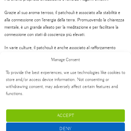
Grazie al suo aroma terroso, il patchouli è associato alla stabilità e
alla connessione con l’energia della terra. Promuovendo la chiarezza
mentale, è un grande alleato per la meditazione e per facilitare la
connessione con stati di coscienza più elevati.
In varie culture, il patchouli è anche associato al rafforzamento
dell’intuizione e al collegamento con la saggezza interiore.
Manage Consent
To provide the best experiences, we use technologies like cookies to
store and/or access device information. Not consenting or
withdrawing consent, may adversely affect certain features and
functions.
ACCEPT
English
Español
Deutsch
Italiano
DENY
Nederlands
polski
Français
Português