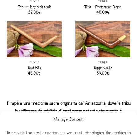
TEPIS
TEPIS
Tepi in legno di teak
Tepi – Proiettore Rapè
38,00
€
40,00
€
TEPIS
TEPIS
Tepi Blu
Teppi verde
48,00
€
59,00
€
Il rapé è una medicina sacra originaria dell’Amazzonia, dove le tribù
lo utilizzano da migliaia di anni come potente strumento di
connessione.
Manage Consent
To provide the best experiences, we use technologies like cookies to