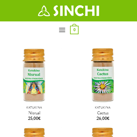
Salta
ai
contenuti
0
KATUKINA
KATUKINA
Nisrual
Cactus
25,00
€
26,00
€