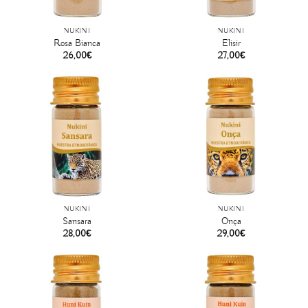
NUKINI
NUKINI
Rosa Bianca
Elisir
26,00
€
27,00
€
NUKINI
NUKINI
Sansara
Onça
28,00
€
29,00
€