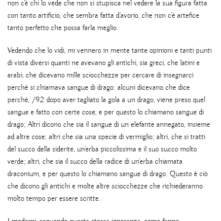
non c’è chi lo vede che non si stupisca nel vedere la sua figura fatta
con tanto artificio, che sembra fatta d’avorio, che non c’è artefice
tanto perfetto che possa farla meglio.
Vedendo che lo vidi, mi vennero in mente tante opinioni e tanti punti
di vista diversi quanti ne avevano gli antichi, sia greci, che latini e
arabi, che dicevano mille sciocchezze per cercare di insegnarci
perché si chiamava sangue di drago: alcuni dicevano che dice
perché, /92 dopo aver tagliato la gola a un drago, viene preso quel
sangue e fatto con certe cose, e per questo lo chiamano sangue di
drago; Altri dicono che sia il sangue di un elefante annegato, insieme
ad altre cose; altri che sia una specie di vermiglio; altri, che si tratti
del succo della siderite, un’erba piccolissima e il suo succo molto
verde; altri, che sia il succo della radice di un’erba chiamata
draconium, e per questo lo chiamano sangue di drago. Questo è ciò
che dicono gli antichi e molte altre sciocchezze che richiederanno
molto tempo per essere scritte.