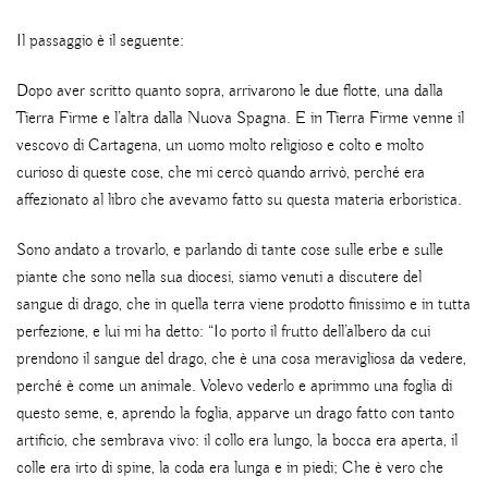
Il passaggio è il seguente:
Dopo aver scritto quanto sopra, arrivarono le due flotte, una dalla
Tierra Firme e l’altra dalla Nuova Spagna. E in Tierra Firme venne il
vescovo di Cartagena, un uomo molto religioso e colto e molto
curioso di queste cose, che mi cercò quando arrivò, perché era
affezionato al libro che avevamo fatto su questa materia erboristica.
Sono andato a trovarlo, e parlando di tante cose sulle erbe e sulle
piante che sono nella sua diocesi, siamo venuti a discutere del
sangue di drago, che in quella terra viene prodotto finissimo e in tutta
perfezione, e lui mi ha detto: “Io porto il frutto dell’albero da cui
prendono il sangue del drago, che è una cosa meravigliosa da vedere,
perché è come un animale. Volevo vederlo e aprimmo una foglia di
questo seme, e, aprendo la foglia, apparve un drago fatto con tanto
artificio, che sembrava vivo: il collo era lungo, la bocca era aperta, il
colle era irto di spine, la coda era lunga e in piedi; Che è vero che