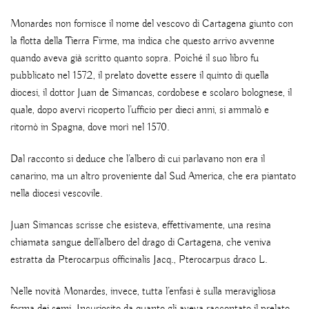
Monardes non fornisce il nome del vescovo di Cartagena giunto con
la flotta della Tierra Firme, ma indica che questo arrivo avvenne
quando aveva già scritto quanto sopra. Poiché il suo libro fu
pubblicato nel 1572, il prelato dovette essere il quinto di quella
diocesi, il dottor Juan de Simancas, cordobese e scolaro bolognese, il
quale, dopo avervi ricoperto l’ufficio per dieci anni, si ammalò e
ritornò in Spagna, dove morì nel 1570.
Dal racconto si deduce che l’albero di cui parlavano non era il
canarino, ma un altro proveniente dal Sud America, che era piantato
nella diocesi vescovile.
Juan Simancas scrisse che esisteva, effettivamente, una resina
chiamata sangue dell’albero del drago di Cartagena, che veniva
estratta da Pterocarpus officinalis Jacq., Pterocarpus draco L.
Nelle novità Monardes, invece, tutta l’enfasi è sulla meravigliosa
forma dei semi. Incuriosito da quanto gli aveva raccontato il prelato,