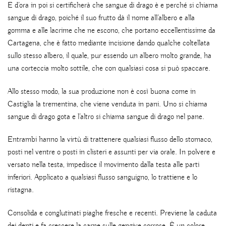
E d’ora in poi si certificherà che sangue di drago è e perché si chiama
sangue di drago, poiché il suo frutto dà il nome all’albero e alla
gomma e alle lacrime che ne escono, che portano eccellentissime da
Cartagena, che è fatto mediante incisione dando qualche coltellata
sullo stesso albero, il quale, pur essendo un albero molto grande, ha
una corteccia molto sottile, che con qualsiasi cosa si può spaccare.
Allo stesso modo, la sua produzione non è così buona come in
Castiglia la trementina, che viene venduta in pani. Uno si chiama
sangue di drago gota e l’altro si chiama sangue di drago nel pane.
Entrambi hanno la virtù di trattenere qualsiasi flusso dello stomaco,
posti nel ventre o posti in clisteri e assunti per via orale. In polvere e
versato nella testa, impedisce il movimento dalla testa alle parti
inferiori. Applicato a qualsiasi flusso sanguigno, lo trattiene e lo
ristagna.
Consolida e conglutinati piaghe fresche e recenti. Previene la caduta