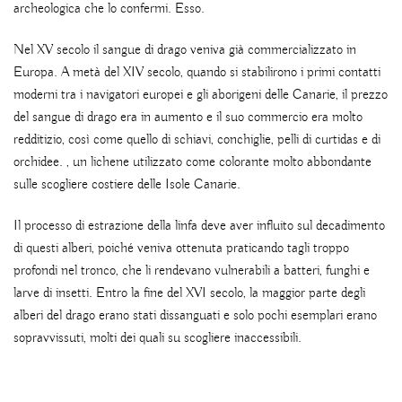
archeologica che lo confermi. Esso.
Nel XV secolo il sangue di drago veniva già commercializzato in
Europa. A metà del XIV secolo, quando si stabilirono i primi contatti
moderni tra i navigatori europei e gli aborigeni delle Canarie, il prezzo
del sangue di drago era in aumento e il suo commercio era molto
redditizio, così come quello di schiavi, conchiglie, pelli di curtidas e di
orchidee. , un lichene utilizzato come colorante molto abbondante
sulle scogliere costiere delle Isole Canarie.
Il processo di estrazione della linfa deve aver influito sul decadimento
di questi alberi, poiché veniva ottenuta praticando tagli troppo
profondi nel tronco, che li rendevano vulnerabili a batteri, funghi e
larve di insetti. Entro la fine del XVI secolo, la maggior parte degli
alberi del drago erano stati dissanguati e solo pochi esemplari erano
sopravvissuti, molti dei quali su scogliere inaccessibili.