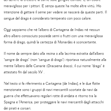
dei denti e fa crescere la carne sulle gengive corrose. È un colore
meraviglioso per i pittori. E senza queste ha molte altre virtù. Ho
intenzione di gettare il seme per vedere se nascerà da queste parti. Il
sangue del drago è considerato temperato con poco calore.
Oggi sappiamo che né l’albero di Cartagena de Indias né nessun
altro albero conosciuto possiede semi o frutti con una meravigliosa
forma di drago, quindi la certezza di Monardes è sconcertante.
Il nome da sempre dato alla resina o alla lacrima estratta dall’albero
“sangre de drago” (non “sangue di drago”) riportava naturalmente alla
mente l’albero delle Canarie (Dracaena draco), il cui nome “drago” è
attestato fin dal secolo XV .
Nel testo si fa riferimento a Cartagena [de Indias], e le due flotte
menzionate sono i gruppi di navi mercantili scortate da navi da
guerra che effettuavano regolari rotte di andata e ritorno tra la
Spagna e l’America, per proteggere le navi mercantili dagli attacchi
dei pirati e corsari.