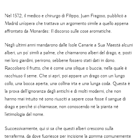
Nel 1572, il medico e chirurgo di Filippo, Juan Fragoso, pubblicò a
Madrid un’opera che trattava un argomento simile a quello appena
affrontato da Monardes: Il discorso sulle cose aromatiche.
Negli ultimi anni mandarono dalle Isole Canarie a Sua Maestà alcuni
alberi, un po’ simili a palme, che chiamarono alberi del drago, e, posti
nei loro giardini, perirono, sebbene fossero stati dati in dono.
Raccolsero il frutto, che è come una silique o buccia, nella quale è
racchiuso il seme. Che si aprì, poi appare un drago con un lungo
collo, una bocca aperta, una collina irta e una lunga coda. Questa è
la prova dell’ignoranza degli antichi e di molti moderni, che non
hanno mai intuito né sono riusciti a sapere cosa fosse il sangue di
drago e perché si chiamasse, non conoscendo né la pianta né
l’etimologia del nome.
Successivamente, qui si sa che questi alberi crescono sulla
terraferma, da dove fuoriesce per incisione la gomma comunemente