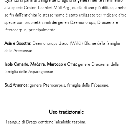
Quando si parla di Sangre de Drago si fa generalmente riferimento
alla specie Croton Lechleri ​​Müll Arg., quella di uso più diffuso, anche
se fin dall’antichità lo stesso nome è stato utilizzato per indicare altre
specie con proprietà simili dei generi Daemonorops, Dracaena e
Pterocarpus, principalmente:
Asia e Socotra:
Daemonorops draco (Willd.) Blume della famiglia
delle Arecaceae.
Isole Canarie, Madeira, Marocco e Cina:
genere Dracaena, della
famiglia delle Asparagaceae.
Sud America:
genere Pterocarpus, famiglia delle Fabaceae.
Uso tradizionale
Il sangue di Drago contiene l’alcaloide taspina.