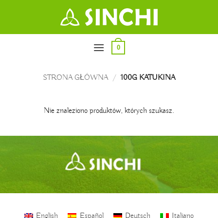
Przewiń
do
zawartości
0
STRONA GŁÓWNA
/
100G KATUKINA
Nie znaleziono produktów, których szukasz.
English
Español
Deutsch
Italiano