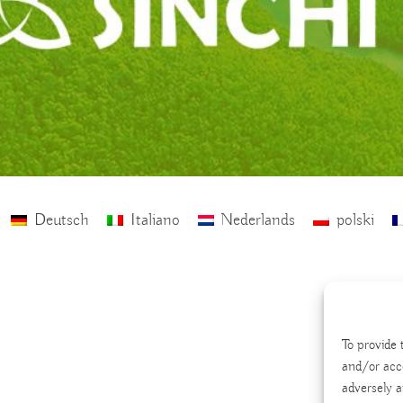
Deutsch
Italiano
Nederlands
polski
To provide 
and/or acc
adversely a