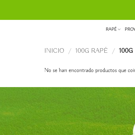
Saltar
al
contenido
RAPÉ
PRO
INICIO
/
100G RAPÉ
/
100G
No se han encontrado productos que coin