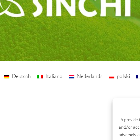
Deutsch
Italiano
Nederlands
polski
To provide 
and/or acc
adversely a