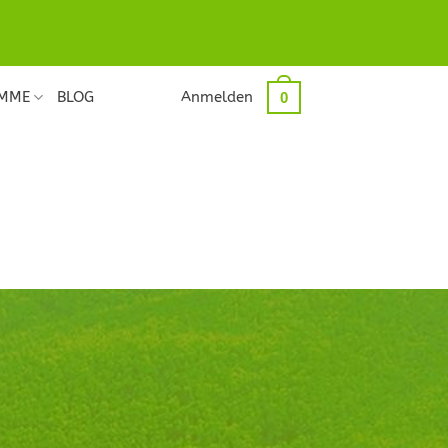
ÄMME
BLOG
Anmelden
0