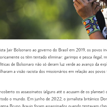
ista Jair Bolsonaro ao governo do Brasil em 2019, os povos i
icamente os têm tentado eliminar: garimpo e pesca ilegal, ma
políticas de Bolsonaro não só deram luz verde ao avanço da ex
lharam a visão racista dos missionários em relação aos povo
oberto os assassinatos (alguns até o acusam de os planear) de
m todo o mundo. Em junho de 2022, o jornalista britânico Do
ígena Bruno Araujo foram assassinados quando tentavam chega