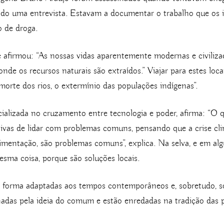
 uma entrevista. Estavam a documentar o trabalho que os in
o de droga.
 afirmou: “As nossas vidas aparentemente modernas e civiliz
nde os recursos naturais são extraídos.” Viajar para estes loca
morte dos rios, o extermínio das populações indígenas”.
ecializada no cruzamento entre tecnologia e poder, afirma: “O 
tivas de lidar com problemas comuns, pensando que a crise climá
 alimentação, são problemas comuns”, explica. Na selva, e em a
esma coisa, porque são soluções locais.
a forma adaptadas aos tempos contemporâneos e, sobretudo, sol
adas pela ideia do comum e estão enredadas na tradição das 