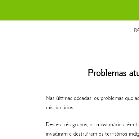
Skip
to
content
R
Problemas atua
Nas últimas décadas, os problemas que a
missionários.
Destes três grupos, os missionários têm 
invadiram e destruíram os territórios in