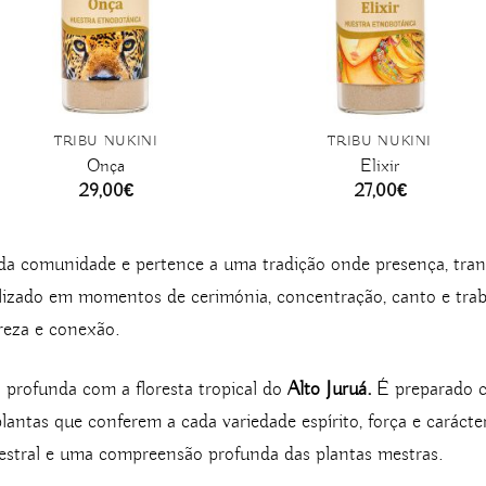
TRIBU NUKINI
TRIBU NUKINI
Onça
Elixir
29,00
€
27,00
€
da comunidade e pertence a uma tradição onde presença, tran
izado em momentos de cerimónia, concentração, canto e trabal
areza e conexão.
profunda com a floresta tropical do
Alto Juruá.
É preparado c
antas que conferem a cada variedade espírito, força e carácte
stral e uma compreensão profunda das plantas mestras.