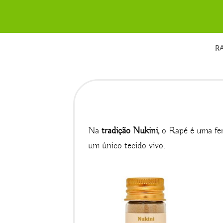
Skip
to
content
R
Na
tradição Nukini,
o Rapé é uma fer
um único tecido vivo.