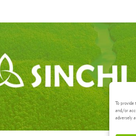
To provide 
and/or acc
adversely a