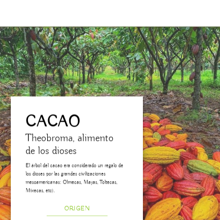
CACAO
Theobroma, alimento
de los dioses
El árbol del cacao era considerado un regalo de
los dioses por las grandes civilizaciones
mesoamericanas: Olmecas, Mayas, Toltecas,
Mixecas, etc).
ORIGEN