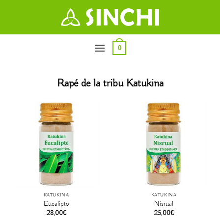
Saltar
al
contenido
0
Rapé de la tribu Katukina
KATUKINA
KATUKINA
Eucalipto
Nisrual
28,00
€
25,00
€