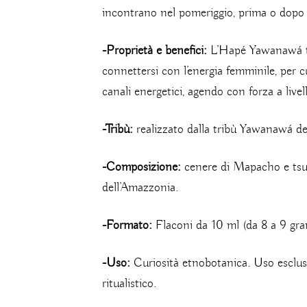
incontrano nel pomeriggio, prima o dopo 
-Proprietà e benefici:
L’Hapé Yawanawá ts
connettersi con l’energia femminile, per cu
canali energetici, agendo con forza a livell
-Tribù:
realizzato dalla tribù Yawanawá del
-Composizione:
cenere di Mapacho e tsunu
dell’Amazzonia.
-Formato:
Flaconi da 10 ml (da 8 a 9 gram
-Uso:
Curiosità etnobotanica. Uso esclusiv
ritualistico.