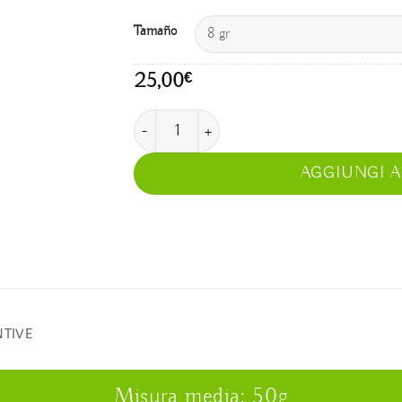
Tamaño
25,00
€
Tsunu quantità
AGGIUNGI 
NTIVE
Misura media: 50g