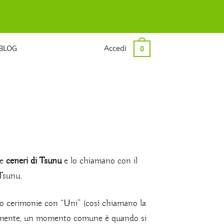
BLOG
Accedi
0
le
ceneri di Tsunu
e lo chiamano con il
Tsunu.
ro cerimonie con “Uni” (così chiamano la
amente, un momento comune è quando si