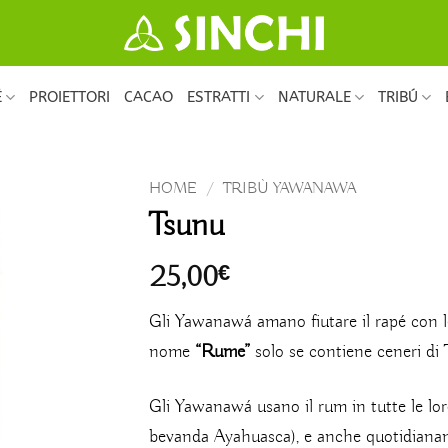
É
PROIETTORI
CACAO
ESTRATTI
NATURALE
TRIBÚ
HOME
/
TRIBÙ YAWANAWA
Tsunu
25,00
€
Gli Yawanawá amano fiutare il rapé con 
nome
“Rume”
solo se contiene ceneri di 
Gli Yawanawá usano il rum in tutte le lo
bevanda Ayahuasca), e anche quotidian