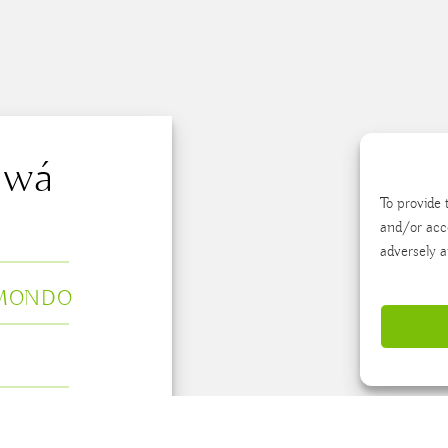
awá
To provide 
and/or acc
adversely a
 MONDO
IE