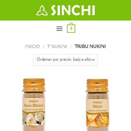
Saltar
al
contenido
0
INICIO
/
T NUKINI
/
TRIBU NUKINI