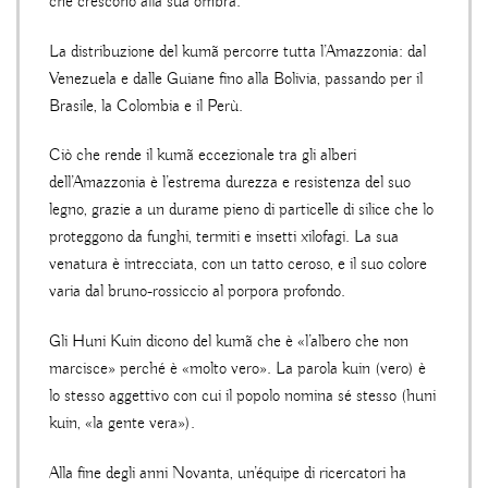
che crescono alla sua ombra.
La distribuzione del kumã percorre tutta l’Amazzonia: dal
Venezuela e dalle Guiane fino alla Bolivia, passando per il
Brasile, la Colombia e il Perù.
Ciò che rende il kumã eccezionale tra gli alberi
dell’Amazzonia è l’estrema durezza e resistenza del suo
legno, grazie a un durame pieno di particelle di silice che lo
proteggono da funghi, termiti e insetti xilofagi. La sua
venatura è intrecciata, con un tatto ceroso, e il suo colore
varia dal bruno-rossiccio al porpora profondo.
Gli Huni Kuin dicono del kumã che è «l’albero che non
marcisce» perché è «molto vero». La parola kuin (vero) è
lo stesso aggettivo con cui il popolo nomina sé stesso (huni
kuin, «la gente vera»).
Alla fine degli anni Novanta, un’équipe di ricercatori ha