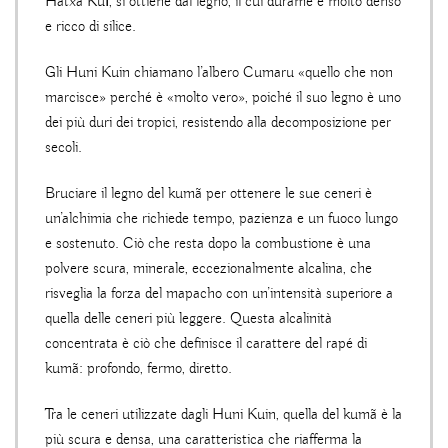
Hãtxa Kuĩ, si ottiene dal legno, il cui durame è molto denso
e ricco di silice.
Gli Huni Kuin chiamano l’albero Cumaru «quello che non
marcisce» perché è «molto vero», poiché il suo legno è uno
dei più duri dei tropici, resistendo alla decomposizione per
secoli.
Bruciare il legno del kumã per ottenere le sue ceneri è
un’alchimia che richiede tempo, pazienza e un fuoco lungo
e sostenuto. Ciò che resta dopo la combustione è una
polvere scura, minerale, eccezionalmente alcalina, che
risveglia la forza del mapacho con un’intensità superiore a
quella delle ceneri più leggere. Questa alcalinità
concentrata è ciò che definisce il carattere del rapé di
kumã: profondo, fermo, diretto.
Tra le ceneri utilizzate dagli Huni Kuin, quella del kumã è la
più scura e densa, una caratteristica che riafferma la