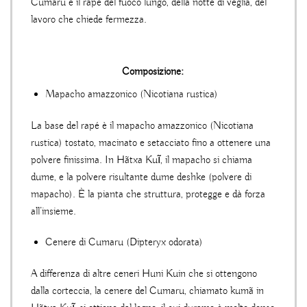
Cumaru è il rapé del fuoco lungo, della notte di veglia, del
lavoro che chiede fermezza.
Composizione:
Mapacho amazzonico (Nicotiana rustica)
La base del rapé è il mapacho amazzonico (Nicotiana
rustica) tostato, macinato e setacciato fino a ottenere una
polvere finissima. In Hãtxa Kuĩ, il mapacho si chiama
dume, e la polvere risultante dume deshke (polvere di
mapacho). È la pianta che struttura, protegge e dà forza
all’insieme.
Cenere di Cumaru (Dipteryx odorata)
A differenza di altre ceneri Huni Kuin che si ottengono
dalla corteccia, la cenere del Cumaru, chiamato kumã in