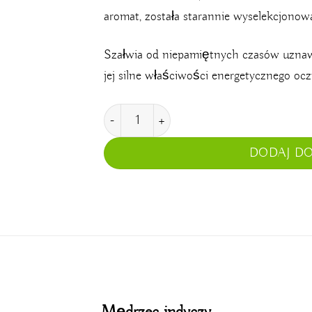
aromat, została starannie wyselekcjono
Szałwia od niepamiętnych czasów uznawan
jej silne właściwości energetycznego ocz
ilość Mędrzec indyczy
DODAJ D
Mędrzec indyczy