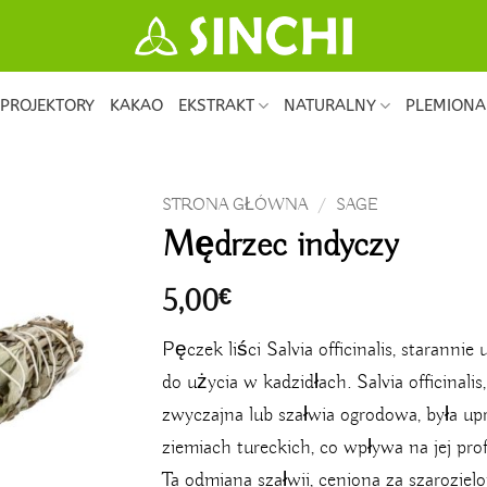
PROJEKTORY
KAKAO
EKSTRAKT
NATURALNY
PLEMIONA
STRONA GŁÓWNA
/
SAGE
Mędrzec indyczy
5,00
€
Pęczek liści Salvia officinalis, staranni
do użycia w kadzidłach. Salvia officinali
zwyczajna lub szałwia ogrodowa, była u
ziemiach tureckich, co wpływa na jej pro
Ta odmiana szałwii, ceniona za szarozielo