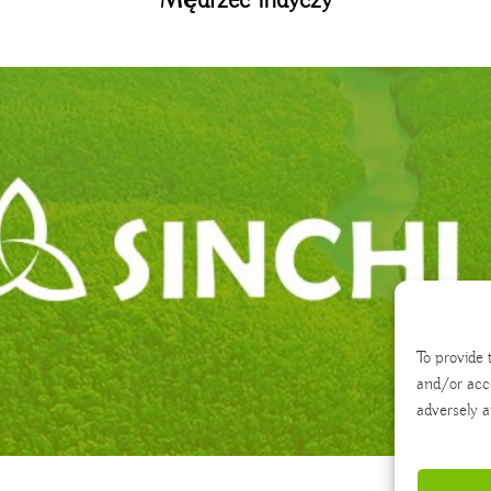
To provide 
and/or acc
adversely a