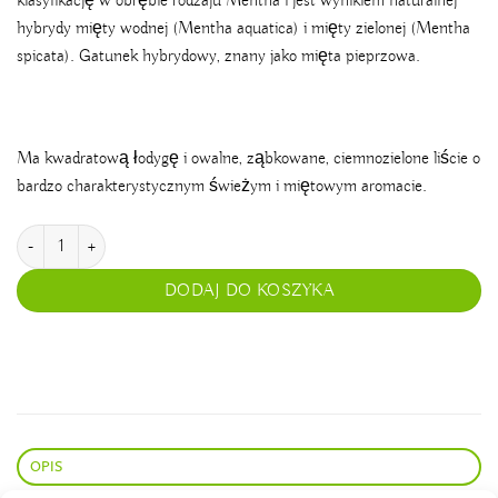
klasyfikację w obrębie rodzaju Mentha i jest wynikiem naturalnej
hybrydy mięty wodnej (Mentha aquatica) i mięty zielonej (Mentha
spicata). Gatunek hybrydowy, znany jako mięta pieprzowa.
Ma kwadratową łodygę i owalne, ząbkowane, ciemnozielone liście o
bardzo charakterystycznym świeżym i miętowym aromacie.
ilość Mięta pieprzowa
DODAJ DO KOSZYKA
OPIS