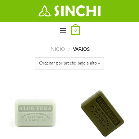
Saltar
al
contenido
0
INICIO
/
VARIOS