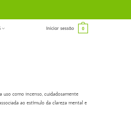
S
Iniciar sessão
0
ara uso como incenso, cuidadosamente
associada ao estímulo da clareza mental e