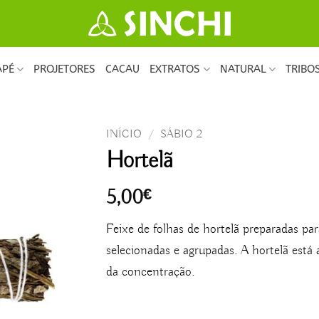
APÉ
PROJETORES
CACAU
EXTRATOS
NATURAL
TRIBO
INÍCIO
/
SÁBIO 2
Hortelã
5,00
€
Feixe de folhas de hortelã preparadas p
selecionadas e agrupadas. A hortelã está 
da concentração.