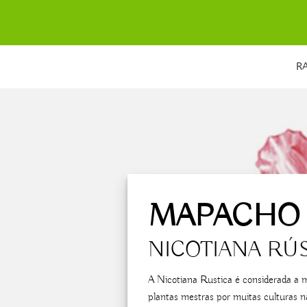
Skip
to
content
R
MAPACHO
NICOTIANA RÚ
A Nicotiana Rustica é considerada a 
plantas mestras por muitas culturas n