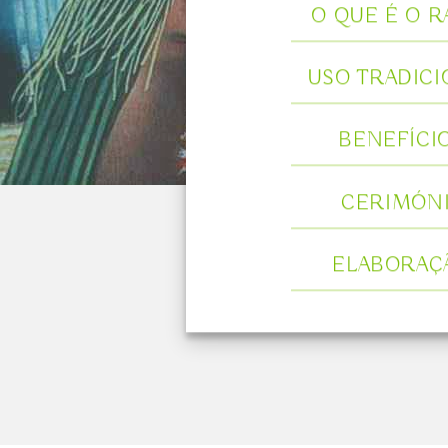
O QUE É O R
USO TRADICI
BENEFÍCI
CERIMÓN
ELABORAÇ