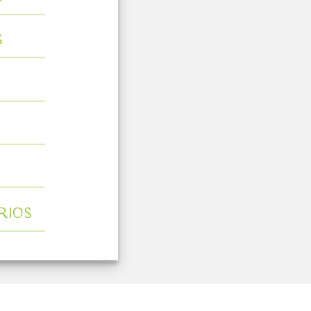
S
RIOS