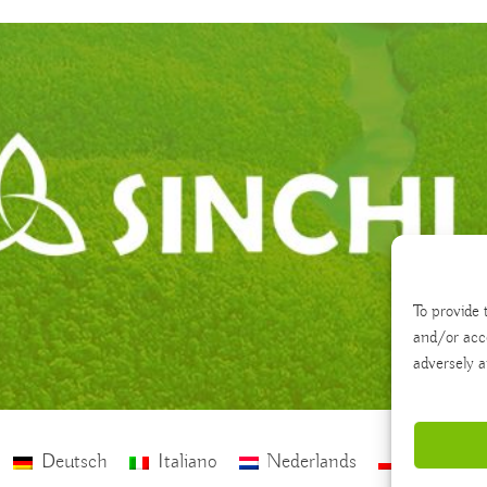
To provide 
and/or acc
adversely a
Deutsch
Italiano
Nederlands
polski