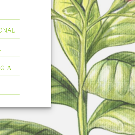
R
ONAL
A
GIA