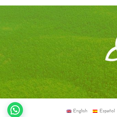
English
Español