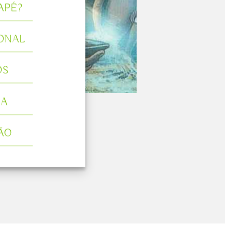
APÉ?
ONAL
OS
IA
ÃO