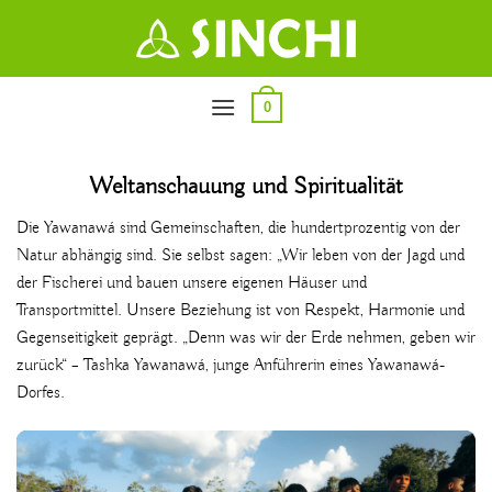
Zum
Inhalt
springen
0
Weltanschauung und Spiritualität
Die Yawanawá sind Gemeinschaften, die hundertprozentig von der
Natur abhängig sind. Sie selbst sagen: „Wir leben von der Jagd und
der Fischerei und bauen unsere eigenen Häuser und
Transportmittel. Unsere Beziehung ist von Respekt, Harmonie und
Gegenseitigkeit geprägt. „Denn was wir der Erde nehmen, geben wir
zurück“ – Tashka Yawanawá, junge Anführerin eines Yawanawá-
Dorfes.