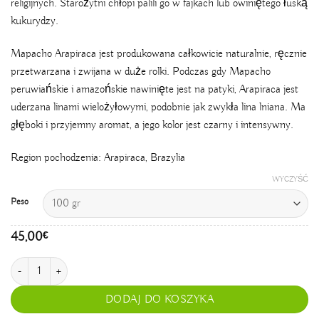
religijnych. Starożytni chłopi palili go w fajkach lub owiniętego łuską
kukurydzy.
Mapacho Arapiraca jest produkowana całkowicie naturalnie, ręcznie
przetwarzana i zwijana w duże rolki. Podczas gdy Mapacho
peruwiańskie i amazońskie nawinięte jest na patyki, Arapiraca jest
uderzana linami wielożyłowymi, podobnie jak zwykła lina lniana. Ma
głęboki i przyjemny aromat, a jego kolor jest czarny i intensywny.
Region pochodzenia: Arapiraca, Brazylia
WYCZYŚĆ
Peso
45,00
€
ilość Mapacho Arapiraca
DODAJ DO KOSZYKA