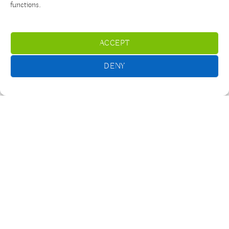
functions.
ACCEPT
DENY